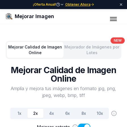
¡Oferta Anual!
Obtener Ahora
2-3x Créditos, 50% de descuento
Mejorar Imagen
NEW
Mejorar Calidad de Imagen
Mejorador de Imágenes por
Online
Lotes
Mejorar Calidad de Imagen
Online
Amplía y mejora tus imágenes en formato jpg, png,
jpeg, webp, bmp, tiff
1
x
2
x
4
x
6
x
8
x
10
x