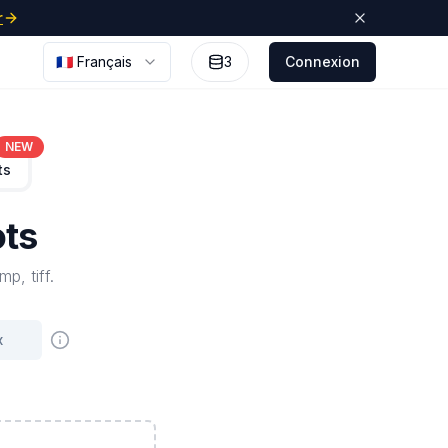
r
🇫🇷 Français
3
Connexion
NEW
ts
ots
p, tiff.
x