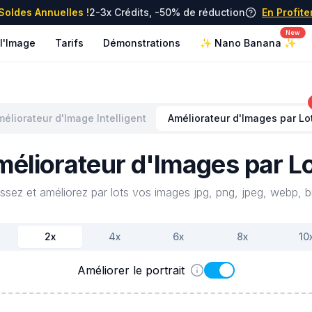
Soldes Annuelles !
2-3x Crédits, -50% de réduction
En Profite
New
 l'Image
Tarifs
Démonstrations
✨ Nano Banana ✨
éliorateur d'Image Intelligent
Améliorateur d'Images par Lo
éliorateur d'Images par L
ssez et améliorez par lots vos images jpg, png, jpeg, webp, bm
2
x
4
x
6
x
8
x
10
Améliorer le portrait