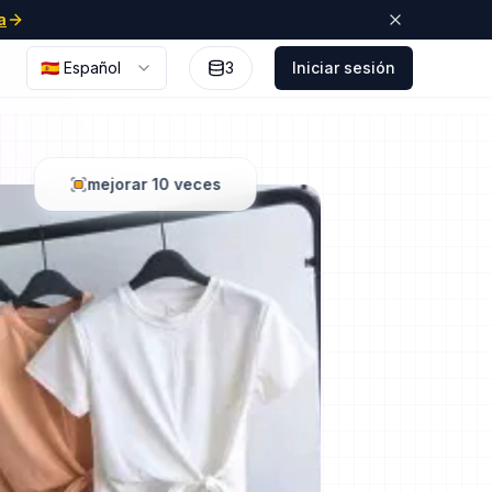
a
🇪🇸 Español
3
Iniciar sesión
mejorar 10 veces