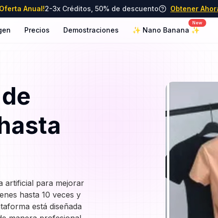
¡Oferta Anual!
2-3x Créditos, 50% de descuento
Obtener Ahor
New
gen
Precios
Demostraciones
✨ Nano Banana ✨
 de
hasta
 artificial para mejorar
genes hasta 10 veces y
ataforma está diseñada